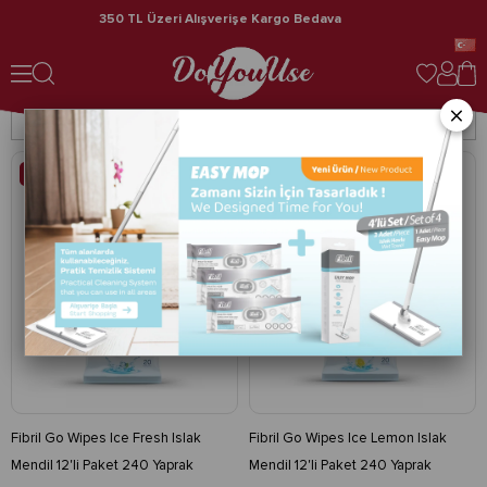
350 TL Üzeri Alışverişe Kargo Bedava
Cep Mendilleri
Cep Mendilleri
×
Filtreleme
Sıralama
%18
%18
Fibril Go Wipes Ice Fresh Islak
Fibril Go Wipes Ice Lemon Islak
Mendil 12'li Paket 240 Yaprak
Mendil 12'li Paket 240 Yaprak