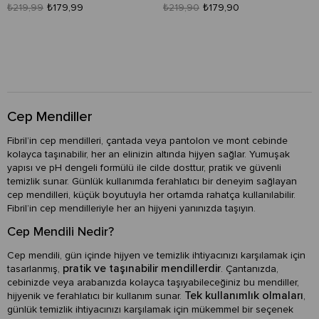
₺219,99
₺179,99
₺219,90
₺179,90
Cep Mendiller
Fibril’in cep mendilleri, çantada veya pantolon ve mont cebinde
kolayca taşınabilir, her an elinizin altında hijyen sağlar. Yumuşak
yapısı ve pH dengeli formülü ile cilde dosttur, pratik ve güvenli
temizlik sunar. Günlük kullanımda ferahlatıcı bir deneyim sağlayan
cep mendilleri, küçük boyutuyla her ortamda rahatça kullanılabilir.
Fibril’in cep mendilleriyle her an hijyeni yanınızda taşıyın.
Cep Mendili Nedir?
Cep mendili, gün içinde hijyen ve temizlik ihtiyacınızı karşılamak için
pratik ve taşınabilir mendillerdir
tasarlanmış,
. Çantanızda,
cebinizde veya arabanızda kolayca taşıyabileceğiniz bu mendiller,
Tek kullanımlık olmaları
hijyenik ve ferahlatıcı bir kullanım sunar.
,
günlük temizlik ihtiyacınızı karşılamak için mükemmel bir seçenek