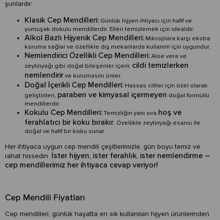
şunlardır:
Klasik Cep Mendilleri:
Günlük hijyen ihtiyacı için hafif ve
yumuşak dokulu mendillerdir. Elleri temizlemek için idealdir.
Alkol Bazlı Hijyenik Cep Mendilleri:
Mikroplara karşı ekstra
koruma sağlar ve özellikle dış mekanlarda kullanım için uygundur.
Nemlendirici Özellikli Cep Mendilleri:
Aloe vera ve
cildi temizlerken
zeytinyağı gibi doğal bileşenler içerir,
nemlendirir
ve kurumasını önler.
Doğal İçerikli Cep Mendilleri:
Hassas ciltler için özel olarak
paraben ve kimyasal içermeyen
geliştirilen,
doğal formüllü
mendillerdir.
Kokulu Cep Mendilleri:
hoş ve
Temizliğin yanı sıra
ferahlatıcı bir koku bırakır
. Özellikle zeytinyağı esansı ile
doğal ve hafif bir koku sunar.
Her ihtiyaca uygun cep mendili çeşitlerimizle, gün boyu temiz ve
İster hijyen, ister ferahlık, ister nemlendirme –
rahat hissedin.
cep mendillerimiz her ihtiyaca cevap veriyor!
Cep Mendili Fiyatları
Cep mendilleri, günlük hayatta en sık kullanılan hijyen ürünlerinden