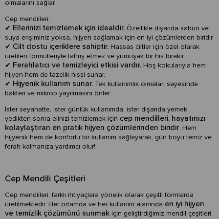
olmalarını sağlar.
Cep mendilleri;
Ellerinizi temizlemek için idealdir.
✔
Özellikle dışarıda sabun ve
suya erişiminiz yoksa, hijyen sağlamak için en iyi çözümlerden biridir.
Cilt dostu içeriklere sahiptir.
✔
Hassas ciltler için özel olarak
üretilen formülleriyle tahriş etmez ve yumuşak bir his bırakır.
Ferahlatıcı ve temizleyici etkisi vardır.
✔
Hoş kokularıyla hem
hijyen hem de tazelik hissi sunar.
Hijyenik kullanım sunar.
✔
Tek kullanımlık olmaları sayesinde
bakteri ve mikrop yayılmasını önler.
İster seyahatte, ister günlük kullanımda, ister dışarıda yemek
cep mendilleri, hayatınızı
yedikten sonra elinizi temizlemek için
kolaylaştıran en pratik hijyen çözümlerinden biridir
. Hem
hijyenik hem de konforlu bir kullanım sağlayarak, gün boyu temiz ve
ferah kalmanıza yardımcı olur!
Cep Mendili Çeşitleri
Cep mendilleri, farklı ihtiyaçlara yönelik olarak çeşitli formlarda
en iyi hijyen
üretilmektedir. Her ortamda ve her kullanım alanında
ve temizlik çözümünü sunmak
için geliştirdiğimiz mendil çeşitleri