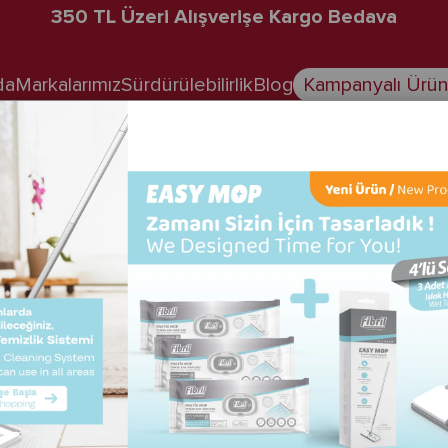
Hızlı Kargo
da
Markalarımız
Sürdürülebilirlik
Blog
Kampanyalı Ürün
"Üye Ol" bağlantısına tıklayın.