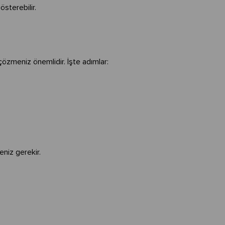
österebilir.
çözmeniz önemlidir. İşte adımlar:
niz gerekir.