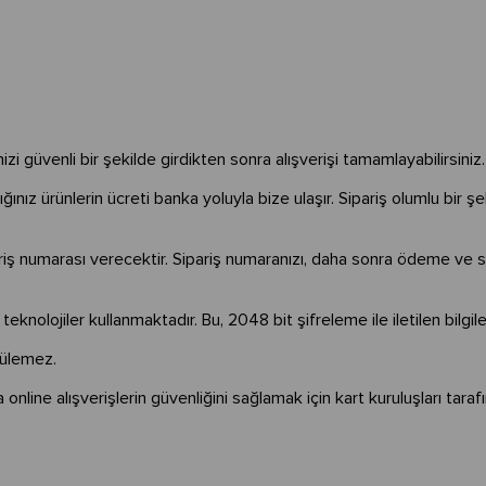
inizi güvenli bir şekilde girdikten sonra alışverişi tamamlayabilirsiniz
Aldığınız ürünlerin ücreti banka yoluyla bize ulaşır. Sipariş olumlu bir ş
riş numarası verecektir. Sipariş numaranızı, daha sonra ödeme ve sip
knolojiler kullanmaktadır. Bu, 2048 bit şifreleme ile iletilen bilgiler
örülemez.
 online alışverişlerin güvenliğini sağlamak için kart kuruluşları taraf