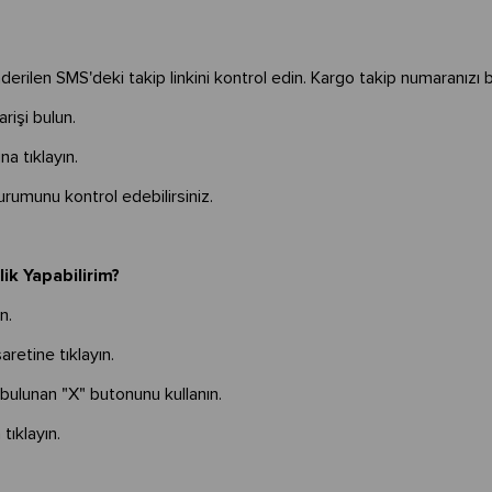
önderilen SMS'deki takip linkini kontrol edin. Kargo takip numaranızı 
arişi bulun.
na tıklayın.
durumunu kontrol edebilirsiniz.
ik Yapabilirim?
in.
şaretine tıklayın.
bulunan "X" butonunu kullanın.
tıklayın.