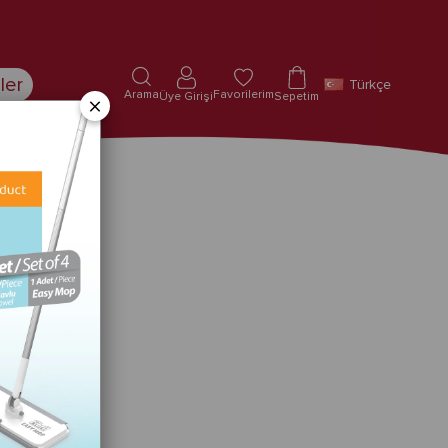
ler
Türkçe
Arama
Favorilerim
Üye Girişi
Sepetim
×