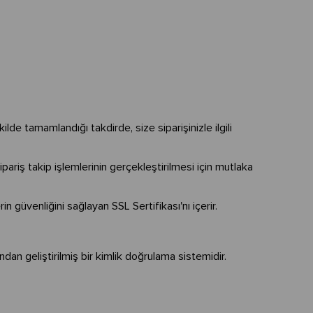
.
ekilde tamamlandığı takdirde, size siparişinizle ilgili
ariş takip işlemlerinin gerçekleştirilmesi için mutlaka
in güvenliğini sağlayan SSL Sertifikası'nı içerir.
ından geliştirilmiş bir kimlik doğrulama sistemidir.