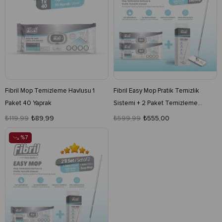
Fibril Mop Temizleme Havlusu 1
Fibril Easy Mop Pratik Temizlik
Paket 40 Yaprak
Sistemi + 2 Paket Temizleme
Havlusu 80 Yaprak
₺119,99
₺89,99
₺599,99
₺555,00
%7