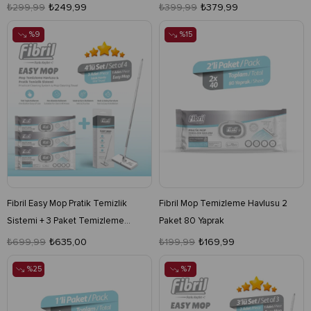
₺299,99
₺249,99
₺399,99
₺379,99
%9
%15
Fibril Easy Mop Pratik Temizlik
Fibril Mop Temizleme Havlusu 2
Sistemi + 3 Paket Temizleme
Paket 80 Yaprak
Havlusu 120 Yaprak
₺699,99
₺635,00
₺199,99
₺169,99
%25
%7