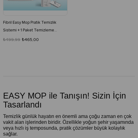
Fibril Easy Mop Pratik Temizlik
Sistemi + 1 Paket Temizleme
Havlusu 40 Yaprak
₺499,99
₺465,00
EASY MOP ile Tanışın! Sizin İçin
Tasarlandı
Temizlik günlük hayatın en önemli ama çoğu zaman en çok
vakit alan işlerinden biridir. Özellikle yoğun şehir yaşamında
veya hızlı iş temposunda, pratik çözümler büyük kolaylık
sağlar.