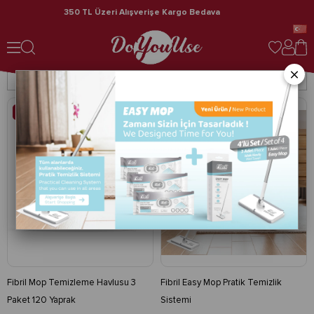
ava
Hızlı Kargo
Temizlik Gereçleri
Temizlik Gereçleri
×
Filtreleme
Sıralama
%17
%5
Fibril Mop Temizleme Havlusu 3
Fibril Easy Mop Pratik Temizlik
Paket 120 Yaprak
Sistemi