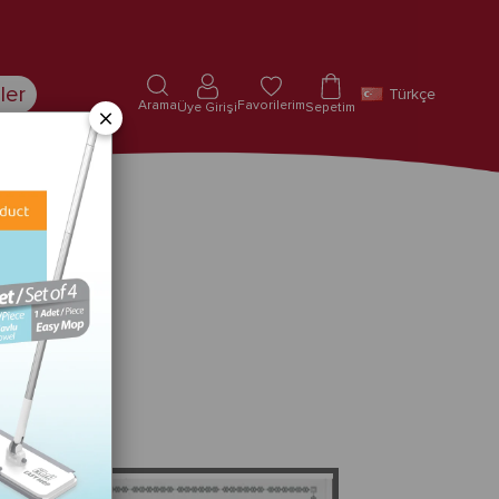
ler
Türkçe
Arama
Favorilerim
Üye Girişi
Sepetim
×