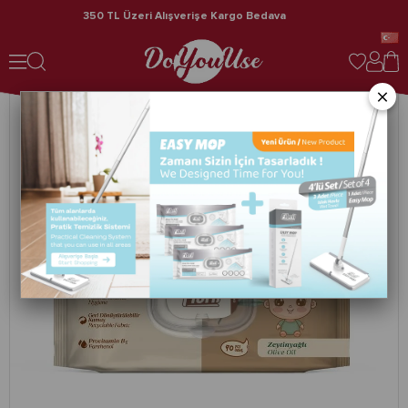
350 TL Üzeri Alışverişe Kargo Bedava
Fibril Zeytinyağlı Bebek Islak Mendil 24 Paket 2160 Yaprak
×
›