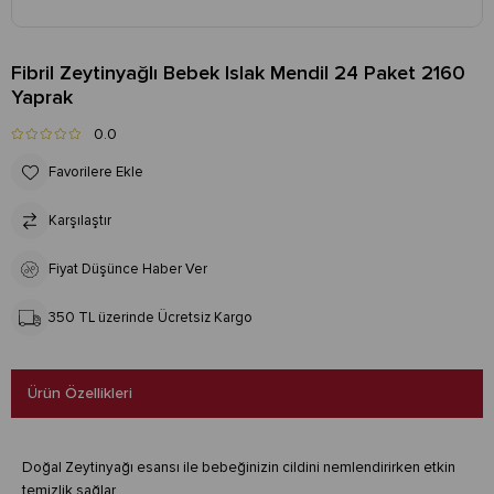
Fibril Zeytinyağlı Bebek Islak Mendil 24 Paket 2160
Yaprak
0.0
Favorilere Ekle
Karşılaştır
Fiyat Düşünce Haber Ver
350 TL üzerinde Ücretsiz Kargo
Ürün Özellikleri
Doğal Zeytinyağı esansı ile bebeğinizin cildini nemlendirirken etkin
temizlik sağlar.