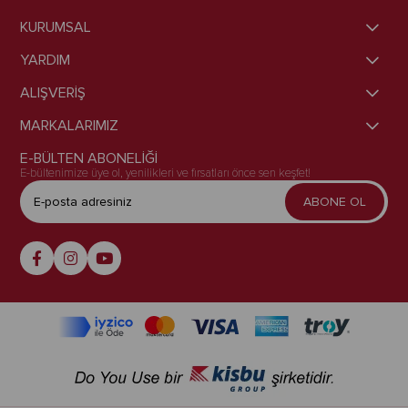
KURUMSAL
YARDIM
ALIŞVERİŞ
MARKALARIMIZ
E-BÜLTEN ABONELİĞİ
E-bültenimize üye ol, yenilikleri ve fırsatları önce sen keşfet!
ABONE OL