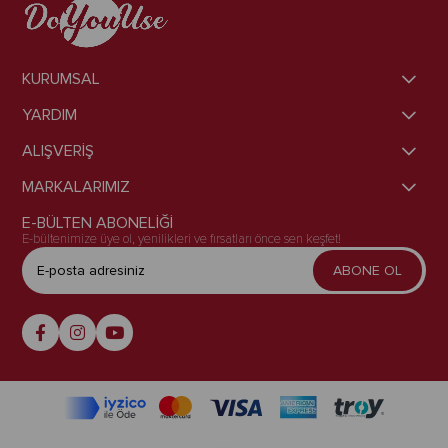
KURUMSAL
YARDIM
ALIŞVERİŞ
MARKALARIMIZ
E-BÜLTEN ABONELİĞİ
E-bültenimize üye ol, yenilikleri ve fırsatları önce sen keşfet!
ABONE OL