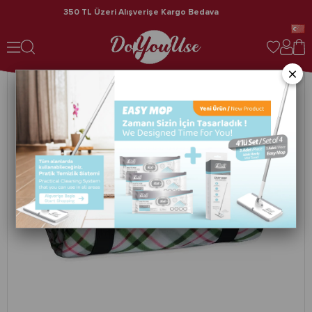
350 TL Üzeri Alışverişe Kargo Bedava
Nondress Çok Amaçlı Örtü Yeşil Ekose Desen 150 x 150 cm
×
›