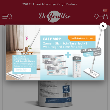
350 TL Üzeri Alışverişe Kargo Bedava
Spunforce Horeca / Profesyonel Temizlik Bezleri 400 Yaprak Beyaz 4'lü Rulo
×