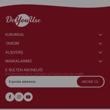
KURUMSAL
YARDIM
ALIŞVERİŞ
MARKALARIMIZ
E-BÜLTEN ABONELİĞİ
E-bültenimize üye ol, yenilikleri ve fırsatları önce sen keşfet!
ABONE OL