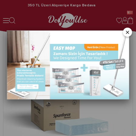
350 TL Üzeri Alışverişe Kargo Bedava
Spunforce Horeca / Profesyonel Temizlik Bezleri 50 Yaprak Turkuaz x 4 Kutu
×