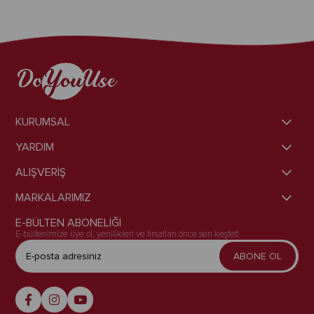
KURUMSAL
YARDIM
ALIŞVERİŞ
MARKALARIMIZ
E-BÜLTEN ABONELİĞİ
E-bültenimize üye ol, yenilikleri ve fırsatları önce sen keşfet!
ABONE OL